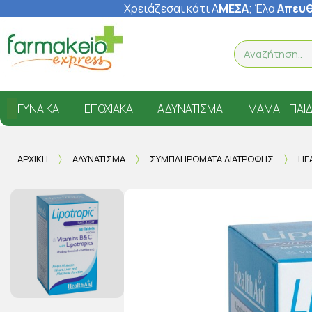
Χρειάζεσαι κάτι Α
ΜΕΣΑ
; Έ
λα
Απευθ
ΓΥΝΑΊΚΑ
ΕΠΟΧΙΑΚΆ
ΑΔΥΝΆΤΙΣΜΑ
ΜΑΜΆ - ΠΑΙΔ
ΑΡΧΙΚΉ
ΑΔΥΝΆΤΙΣΜΑ
ΣΥΜΠΛΗΡΏΜΑΤΑ ΔΙΑΤΡΟΦΉΣ
HE