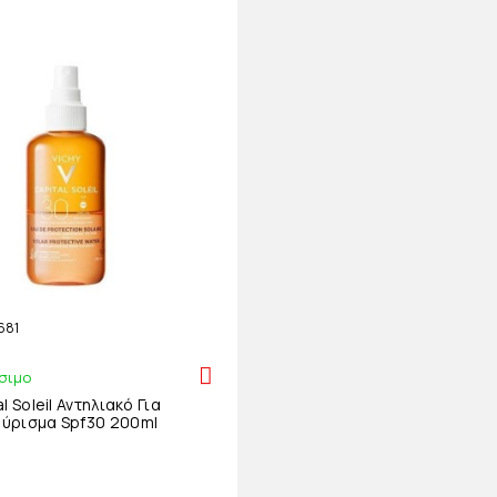
681
σιμο
l Soleil Αντηλιακό Για
ύρισμα Spf30 200ml