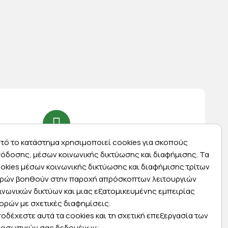
τό το κατάστημα χρησιμοποιεί cookies για σκοπούς
Express αποστολές
όδοσης, μέσων κοινωνικής δικτύωσης και διαφήμισης. Τα
ας
Κάντε σήμερα την παραγγελία σας και
okies μέσων κοινωνικής δικτύωσης και διαφήμισης τρίτων
ας
παραλάβετε αύριο στην πόρτα σας
ρών βοηθούν στην παροχή απρόσκοπτων λειτουργιών
ινωνικών δικτύων και μιας εξατομικευμένης εμπειρίας
ορών με σχετικές διαφημίσεις.
οδέχεστε αυτά τα cookies και τη σχετική επεξεργασία των
οσωπικών σας δεδομένων;