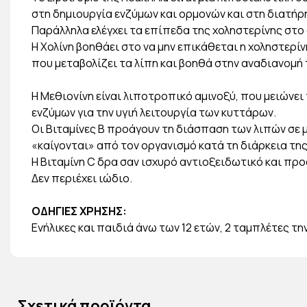
στη δημιουργία ενζύμων και ορμονών και στη διατήρ
Παράλληλα ελέγχει τα επίπεδα της χοληστερίνης στο 
Η Χολίνη βοηθάει στο να μην επικάθεται η χοληστερίν
που μεταβολίζει τα λίπη και βοηθά στην αναδιανομή
Η Μεθιονίνη είναι λιποτροπικό αμινοξύ, που μειώνει
ενζύμων για την υγιή λειτουργία των κυττάρων.
Οι Βιταμίνες Β προάγουν τη διάσπαση των λιπών σε
«καίγονται» από τον οργανισμό κατά τη διάρκεια τη
Η Βιταμίνη C δρα σαν ισχυρό αντιοξειδωτικό και προ
Δεν περιέχει ιώδιο.
ΟΔΗΓΙΕΣ ΧΡΗΣΗΣ:
Ενήλικες και παιδιά άνω των 12 ετών, 2 ταμπλέτες τη
Σχετικά προϊόντα