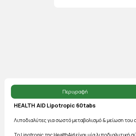
Περιγραφή
HEALTH AID Lipotropic 60tabs
Λιποδιαλύτες για σωστό μεταβολισμό & μείωση του 
Το Lipotropic της HealthAid είναι μία λιποδιαλυτική