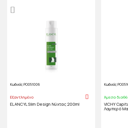
Κωδικός
PO051006
Κωδικός
PO051
Εξαντλημένο
Άμεσα διαθέ
ELANCYL Slim Design Νύχτας 200ml
VICHY Capita
Λαμπερό Μα