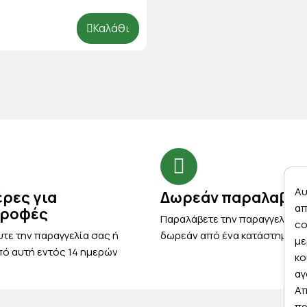
Καλάθι
Αυ
έρες για
Δωρεάν παραλαβή
απ
τροφές
Παραλάβετε την παραγγελία σ
co
τε την παραγγελία σας ή
δωρεάν από ένα κατάστημα μ
με
ό αυτή εντός 14 ημερών
κο
αγ
Απ
πρ