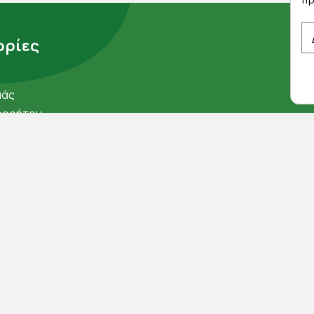
ρίες
μάς
ορρήτου