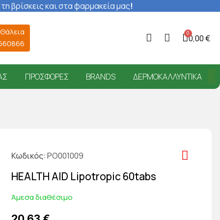
 τη βρίσκεις και στα φαρμακεία μας
!
 Θάλεια
0,00 €
6560866
ΑΣ
ΠΡΟΣΦΟΡΈΣ
BRANDS
ΔΕΡΜΟΚΑΛΛΥΝΤΙΚΆ
Κωδικός
PO001009
HEALTH AID Lipotropic 60tabs
Άμεσα διαθέσιμο
20,63 €