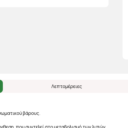
Λεπτομέρειες
σωματικού βάρους.
 σύνθεση, που συντελεί στο μεταβολισμό των λιπών,