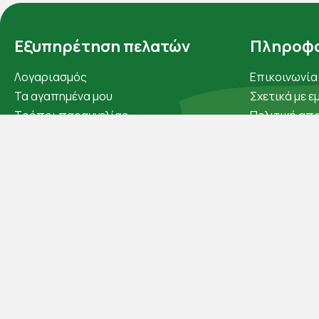
Εξυπηρέτηση πελατών
Πληροφο
Λογαριασμός
Επικοινωνία
Τα αγαπημένα μου
Σχετικά με ε
Τρόποι παραγγελίας
Πολιτική απ
Τρόποι πληρωμής
Όροι χρήσης
Έξοδα αποστολής
Cookies
Επιστροφές προϊοντων
Άρθρα
Εξέλιξη παραγγελίας