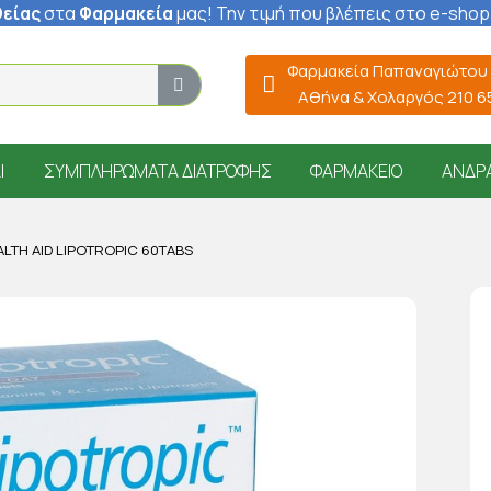
είας
στα
Φαρμακεία
μας
! Την τιμή που βλέπεις στο e-shop
Φαρμακεία Παπαναγιώτου
Αθήνα & Χολαργός 210 
Ί
ΣΥΜΠΛΗΡΏΜΑΤΑ ΔΙΑΤΡΟΦΉΣ
ΦΑΡΜΑΚΕΊΟ
ΆΝΔΡ
ALTH AID LIPOTROPIC 60TABS